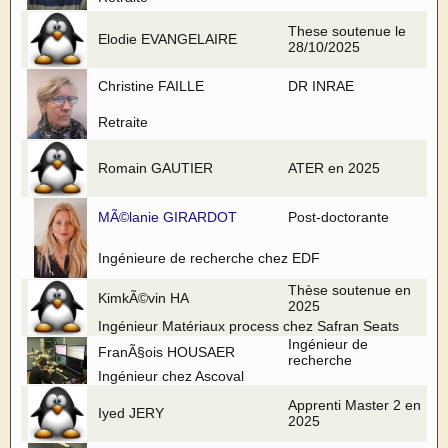
These soutenue le
Elodie EVANGELAIRE
28/10/2025
Christine FAILLE
DR INRAE
Retraite
Romain GAUTIER
ATER en 2025
MÃ©lanie GIRARDOT
Post-doctorante
Ingénieure de recherche chez EDF
Thèse soutenue en
KimkÃ©vin HA
2025
Ingénieur Matériaux process chez Safran Seats
Ingénieur de
FranÃ§ois HOUSAER
recherche
Ingénieur chez Ascoval
Apprenti Master 2 en
Iyed JERY
2025