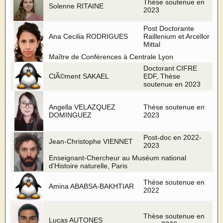
Thèse soutenue en
Solenne RITAINE
2023
Post Doctorante
Ana Cecilia RODRIGUES
Raillenium et Arcellor
Mittal
Maître de Conférences à Centrale Lyon
Doctorant CIFRE
ClÃ©ment SAKAEL
EDF, Thèse
soutenue en 2023
Angella VELAZQUEZ
Thèse soutenue en
DOMINGUEZ
2023
Post-doc en 2022-
Jean-Christophe VIENNET
2023
Enseignant-Chercheur au Muséum national
d'Histoire naturelle, Paris
Thèse soutenue en
Amina ABABSA-BAKHTIAR
2022
Thèse soutenue en
Lucas AUTONES