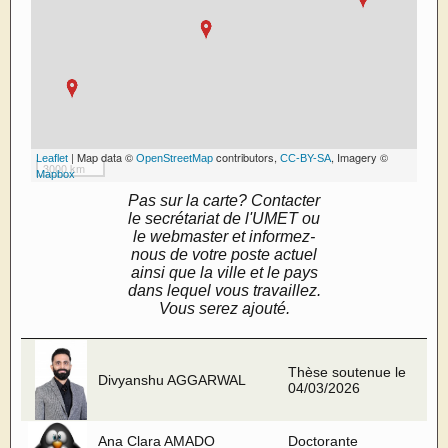
| Map data ©
contributors,
, Imagery ©
Leaflet
OpenStreetMap
CC-BY-SA
3000 km
Mapbox
Pas sur la carte? Contacter
le secrétariat de l'UMET ou
le webmaster et informez-
nous de votre poste actuel
ainsi que la ville et le pays
dans lequel vous travaillez.
Vous serez ajouté.
Thèse soutenue le
Divyanshu AGGARWAL
04/03/2026
Ana Clara AMADO
Doctorante