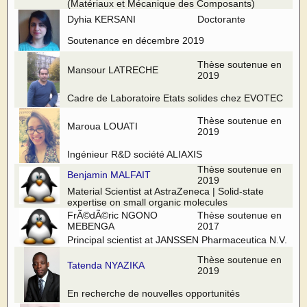
(Matériaux et Mécanique des Composants)
Dyhia KERSANI
Doctorante
Soutenance en décembre 2019
Thèse soutenue en
Mansour LATRECHE
2019
Cadre de Laboratoire Etats solides chez EVOTEC
Thèse soutenue en
Maroua LOUATI
2019
Ingénieur R&D société ALIAXIS
Thèse soutenue en
Benjamin MALFAIT
2019
Material Scientist at AstraZeneca | Solid-state
expertise on small organic molecules
FrÃ©dÃ©ric NGONO
Thèse soutenue en
MEBENGA
2017
Principal scientist at JANSSEN Pharmaceutica N.V.
Thèse soutenue en
Tatenda NYAZIKA
2019
En recherche de nouvelles opportunités