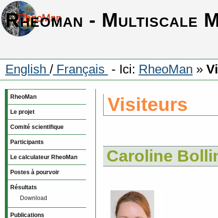
Rheoman - Multiscale 
English
/
Français
- Ici:
RheoMan
»
Vi
RheoMan
Visiteurs
Le projet
Comité scientifique
Participants
Caroline Bolli
Le calculateur RheoMan
Postes à pourvoir
Résultats
Download
Publications