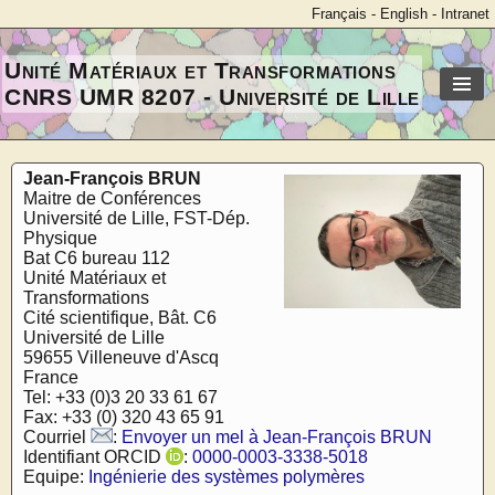
Français
-
English
-
Intranet
Unité Matériaux et Transformations
CNRS UMR 8207 - Université de Lille
Jean-François BRUN
Maitre de Conférences
Université de Lille, FST-Dép.
Physique
Bat C6 bureau 112
Unité Matériaux et
Transformations
Cité scientifique, Bât. C6
Université de Lille
59655 Villeneuve d'Ascq
France
Tel: +33 (0)3 20 33 61 67
Fax: +33 (0) 320 43 65 91
Courriel
:
Envoyer un mel à Jean-François BRUN
Identifiant ORCID
:
0000-0003-3338-5018
Equipe:
Ingénierie des systèmes polymères