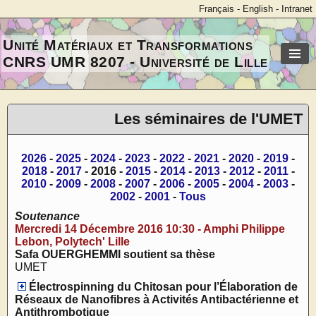
Français
-
English
-
Intranet
Unité Matériaux et Transformations
CNRS UMR 8207 - Université de Lille
Les séminaires de l'UMET
2026
-
2025
-
2024
-
2023
-
2022
-
2021
-
2020
-
2019
-
2018
-
2017
- 2016 -
2015
-
2014
-
2013
-
2012
-
2011
-
2010
-
2009
-
2008
-
2007
-
2006
-
2005
-
2004
-
2003
-
2002
-
2001
-
Tous
Soutenance
Mercredi 14 Décembre 2016 10:30 - Amphi Philippe
Lebon, Polytech' Lille
Safa OUERGHEMMI soutient sa thèse
UMET
Électrospinning du Chitosan pour l’Élaboration de
Réseaux de Nanofibres à Activités Antibactérienne et
Antithrombotique