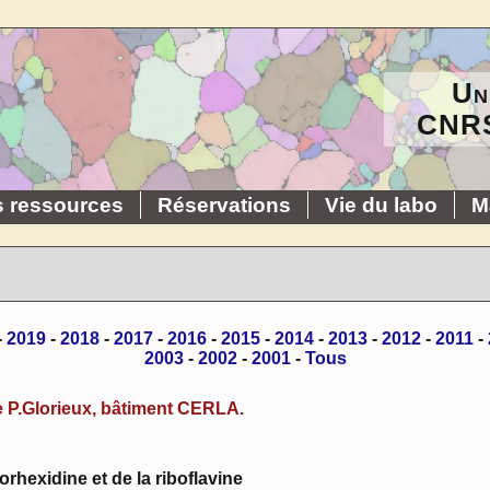
Un
CNRS
s ressources
Réservations
Vie du labo
M
-
2019
-
2018
-
2017
-
2016
-
2015
-
2014
-
2013
-
2012
-
2011
-
2003
-
2002
-
2001
-
Tous
 P.Glorieux, bâtiment CERLA.
orhexidine et de la riboflavine