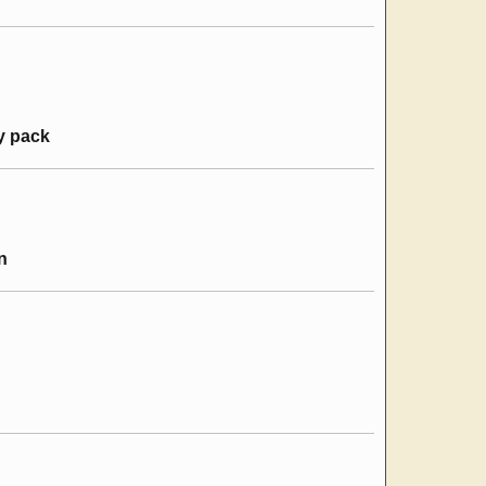
y pack
n