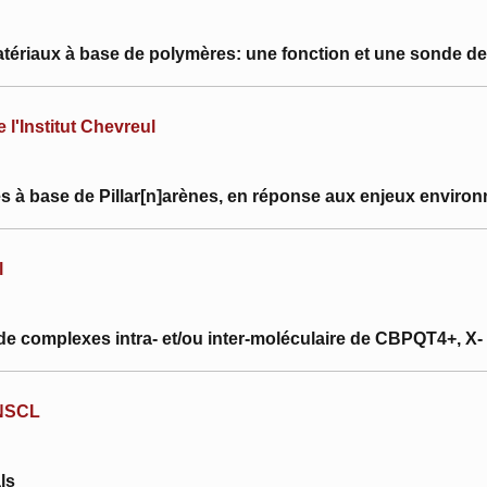
tériaux à base de polymères: une fonction et une sonde de 
 l'Institut Chevreul
s à base de Pillar[n]arènes, en réponse aux enjeux envir
l
 complexes intra- et/ou inter-moléculaire de CBPQT4+, X-
ENSCL
g
ls