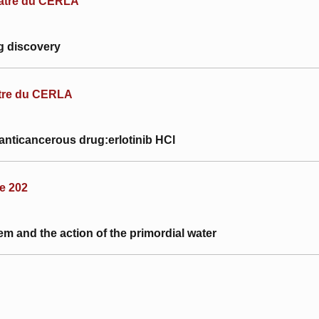
éâtre du CERLA
ug discovery
âtre du CERLA
nticancerous drug:erlotinib HCl
le 202
m and the action of the primordial water