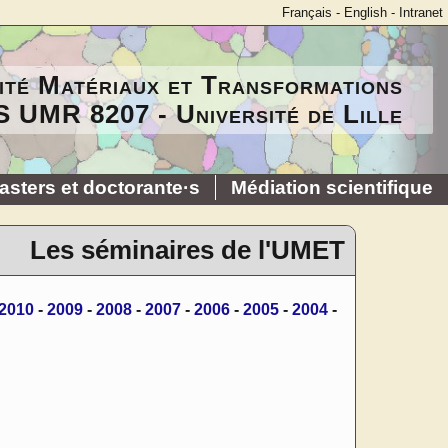
Français
-
English
-
Intranet
ité Matériaux et Transformations
 UMR 8207 - Université de Lille
asters et doctorante·s
Médiation scientifique
Les séminaires de l'UMET
2010
-
2009
-
2008
-
2007
-
2006
-
2005
-
2004
-