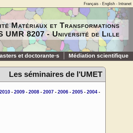
Français
-
English
-
Intranet
ité Matériaux et Transformations
 UMR 8207 - Université de Lille
asters et doctorante·s
Médiation scientifique
Les séminaires de l'UMET
2010
-
2009
-
2008
-
2007
-
2006
-
2005
-
2004
-