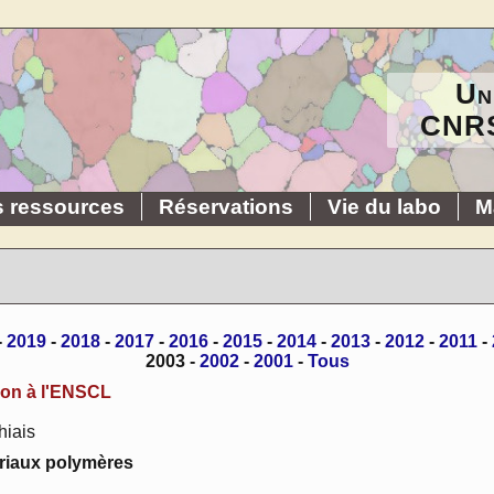
Un
CNRS
s ressources
Réservations
Vie du labo
M
-
2019
-
2018
-
2017
-
2016
-
2015
-
2014
-
2013
-
2012
-
2011
-
2003 -
2002
-
2001
-
Tous
son à l'ENSCL
hiais
ériaux polymères