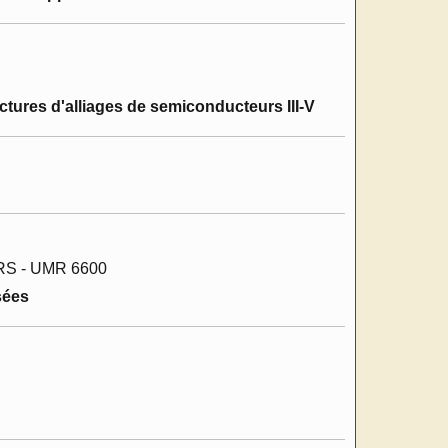
ures d'alliages de semiconducteurs III-V
CNRS - UMR 6600
sées