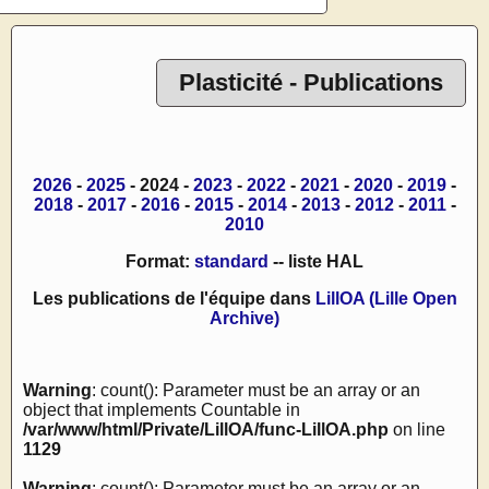
Plasticité - Publications
2026
-
2025
- 2024 -
2023
-
2022
-
2021
-
2020
-
2019
-
2018
-
2017
-
2016
-
2015
-
2014
-
2013
-
2012
-
2011
-
2010
Format:
standard
-- liste HAL
Les publications de l'équipe dans
LillOA (Lille Open
Archive)
Warning
: count(): Parameter must be an array or an
object that implements Countable in
/var/www/html/Private/LillOA/func-LillOA.php
on line
1129
Warning
: count(): Parameter must be an array or an