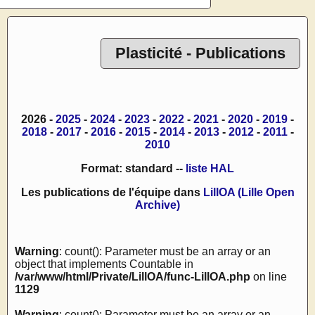
Plasticité - Publications
2026 -
2025
-
2024
-
2023
-
2022
-
2021
-
2020
-
2019
-
2018
-
2017
-
2016
-
2015
-
2014
-
2013
-
2012
-
2011
-
2010
Format: standard --
liste HAL
Les publications de l'équipe dans
LillOA (Lille Open
Archive)
Warning
: count(): Parameter must be an array or an
object that implements Countable in
/var/www/html/Private/LillOA/func-LillOA.php
on line
1129
Warning
: count(): Parameter must be an array or an