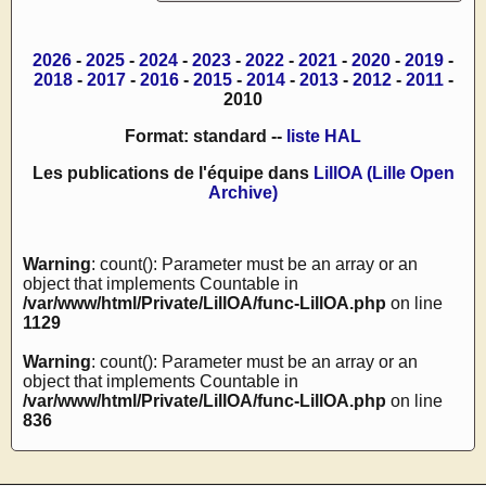
2026
-
2025
-
2024
-
2023
-
2022
-
2021
-
2020
-
2019
-
2018
-
2017
-
2016
-
2015
-
2014
-
2013
-
2012
-
2011
-
2010
Format: standard --
liste HAL
Les publications de l'équipe dans
LillOA (Lille Open
Archive)
Warning
: count(): Parameter must be an array or an
object that implements Countable in
/var/www/html/Private/LillOA/func-LillOA.php
on line
1129
Warning
: count(): Parameter must be an array or an
object that implements Countable in
/var/www/html/Private/LillOA/func-LillOA.php
on line
836