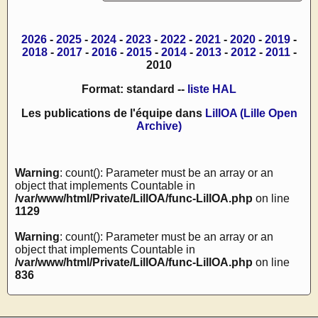
2026
-
2025
-
2024
-
2023
-
2022
-
2021
-
2020
-
2019
-
2018
-
2017
-
2016
-
2015
-
2014
-
2013
-
2012
-
2011
-
2010
Format: standard --
liste HAL
Les publications de l'équipe dans
LillOA (Lille Open
Archive)
Warning
: count(): Parameter must be an array or an
object that implements Countable in
/var/www/html/Private/LillOA/func-LillOA.php
on line
1129
Warning
: count(): Parameter must be an array or an
object that implements Countable in
/var/www/html/Private/LillOA/func-LillOA.php
on line
836