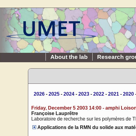
About the lab
Research gro
2026
-
2025
-
2024
-
2023
-
2022
-
2021
-
2020
Friday, December 5 2003 14:00 - amphi Loiso
Françoise Lauprêtre
Laboratoire de recherche sur les polymères de T
Applications de la RMN du solide aux mat