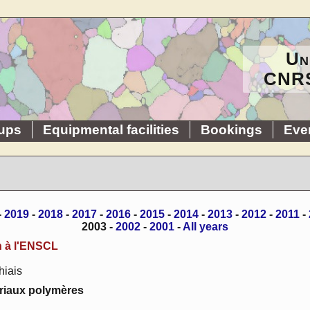
Un
CNRS
ups
Equipmental facilities
Bookings
Eve
-
2019
-
2018
-
2017
-
2016
-
2015
-
2014
-
2013
-
2012
-
2011
-
2003 -
2002
-
2001
-
All years
n à l'ENSCL
hiais
ériaux polymères