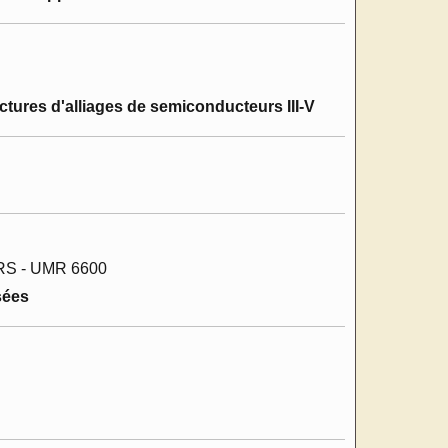
ures d'alliages de semiconducteurs III-V
CNRS - UMR 6600
sées