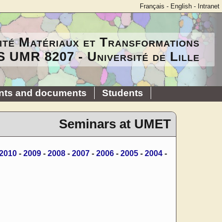
Français
-
English
-
Intranet
ité Matériaux et Transformations
 UMR 8207 - Université de Lille
nts and documents
Students
Seminars at UMET
2010
-
2009
-
2008
-
2007
-
2006
-
2005
-
2004
-