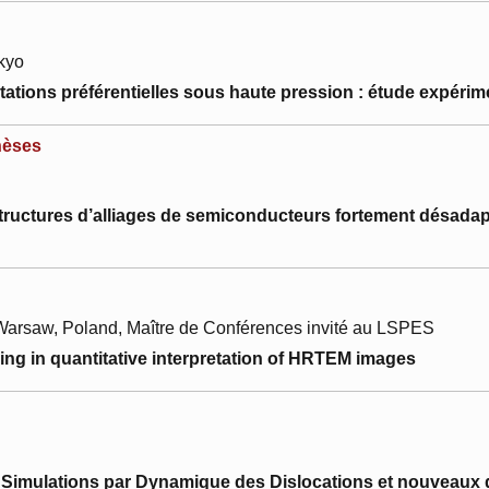
okyo
ntations préférentielles sous haute pression : étude expérim
hèses
tructures d’alliages de semiconducteurs fortement désadap
, Warsaw, Poland, Maître de Conférences invité au LSPES
ng in quantitative interpretation of HRTEM images
 : Simulations par Dynamique des Dislocations et nouveau