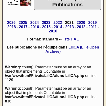
Publications
2026
-
2025
-
2024
-
2023
-
2022
- 2021 -
2020
-
2019
-
2018
-
2017
-
2016
-
2015
-
2014
-
2013
-
2012
-
2011
-
2010
Format: standard --
liste HAL
Les publications de l'équipe dans
LillOA (Lille Open
Archive)
Warning
: count(): Parameter must be an array or an
object that implements Countable in
/var/www/html/Private/LillOA/func-LillOA.php
on line
1129
Warning
: count(): Parameter must be an array or an
object that implements Countable in
/var/www/html/Private/LillOA/func-LillOA.php
on line
836