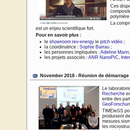
Ces dispo
composite
polymère 
La compré
est un enjeu scientifique fort.
Pour en savoir plus :
le
showroom rev-energy
le
pitch vidéo
;
la coordinatrice :
Sophie Barrau
;
les personnes impliquées :
Adeline Marin
les projets associés :
ANR NanoPiC
,
Inte
November 2018 - Réunion de démarrage 
Le laboratoir
Recherche
en
entre des part
GeoForschun
TIMEleSS port
produisent de
mesures sismi
les microstru