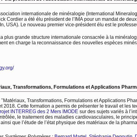
sociation internationale de minéralogie (International Mineralogi
ick Cordier a été élu président de l’IMA pour un mandat de deux
In, USA). Le nouveau premier vice-président élu est le professe
la plus grande structure internationale consacrée à la minéralo
ent en charge la reconnaissance des nouvelles espèces minéral
gy.org/
tériaux, Transformations, Formulations et Applications Phar
re "Matériaux, Transformations, Formulations et Applications P
let 2018. Cette formation a permis de présenter le travail et les
rojet INTERREG des 2 Mers IMODE
sur des sujets variés à l’
ntrôlée, le traitement des maladies cardiovasculaires, le princip
insi que l’étude de l’état physique des matériaux de la pharmaci
des Systèmes Polymères
:
Bernard Martel
,
Stéphanie Degoutin
,