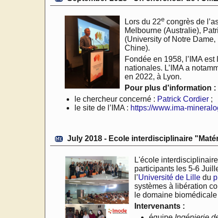
e
Lors du 22
congrès de l’as
Melbourne (Australie), Patr
(University of Notre Dame, 
Chine).
Fondée en 1958, l’IMA est 
nationales. L’IMA a notamm
en 2022, à Lyon.
Pour plus d'information :
le chercheur concerné :
Patrick Cordier
;
le site de l’IMA :
https://www.ima-mineralo
July 2018 - Ecole interdisciplinaire "Ma
L'école interdisciplinai
participants les 5-6 Juil
l’
Université de Lille
du
p
systèmes à libération co
le domaine biomédicale a
Intervenants :
équipe
Ingénierie 