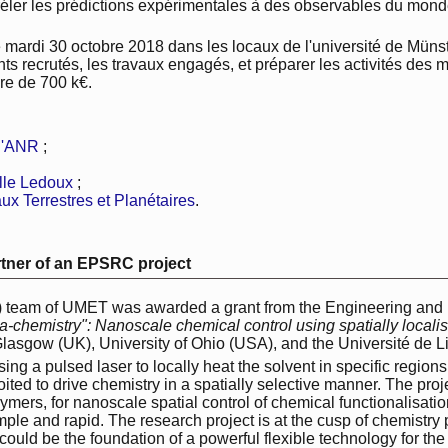
réler les prédictions expérimentales à des observables du monde
e mardi 30 octobre 2018 dans les locaux de l'université de Müns
s recrutés, les travaux engagés, et préparer les activités des m
dre de 700 k€.
 l'ANR
;
lle Ledoux
;
ux Terrestres et Planétaires
.
rtner of an EPSRC project
) team of UMET was awarded a grant from the Engineering and
a-chemistry": Nanoscale chemical control using spatially locali
 Glasgow (UK), University of Ohio (USA), and the Université de Lil
ing a pulsed laser to locally heat the solvent in specific regio
ited to drive chemistry in a spatially selective manner. The pro
ymers, for nanoscale spatial control of chemical functionalisat
ple and rapid. The research project is at the cusp of chemistry 
ould be the foundation of a powerful flexible technology for th