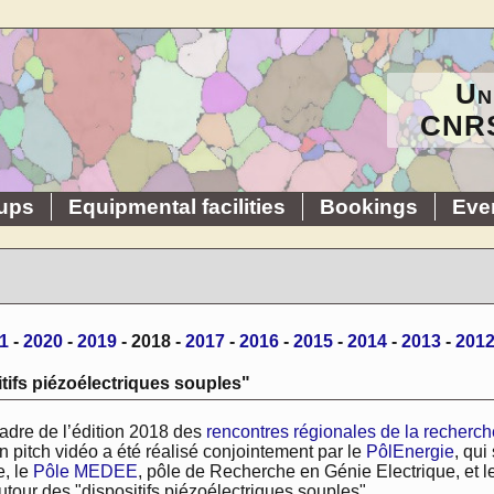
Un
CNRS
ups
Equipmental facilities
Bookings
Eve
1
-
2020
-
2019
- 2018 -
2017
-
2016
-
2015
-
2014
-
2013
-
201
tifs piézoélectriques souples"
adre de l’édition 2018 des
rencontres régionales de la recherche
un pitch vidéo a été réalisé conjointement par le
PôlEnergie
, qui
, le
Pôle MEDEE
, pôle de Recherche en Génie Electrique, et 
tour des "dispositifs piézoélectriques souples".