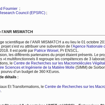
d Fournier
;
 Research Council (EPSRC)
;
 de l’ANR MISMATCH
ge scientifique de l’ANR MISMATCH a eu lieu le 01 octobre 201
projet s'est vu attribuer une subvention de l'
Agence Nationale 
018. Il est porté par
Patrice Woisel
, Pr ENSCL.
sion, les différents partenaires du projet étaient présents. Le pr
nts »t multifonctionnels Il regroupe les compétences de 3 laborato
ions, le
Centre de Recherches sur les Macromolécules Végéta
re Sciences et Ingénierie de la Matière Molle
(SIMM) de Sorbonn
t pourvu d’un budget de 360 KEuros.
e détails :
riaux Et Transformations, le
Centre de Recherches sur les Macr
e
.