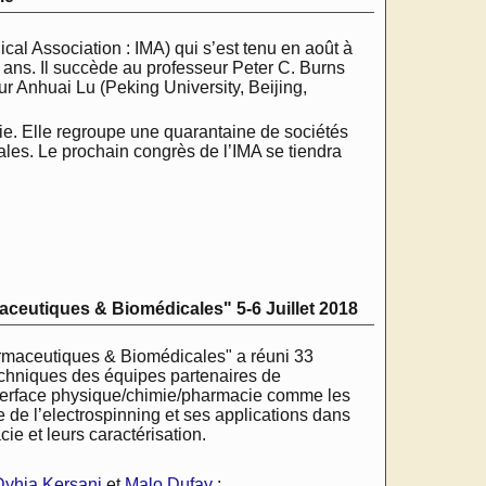
cal Association : IMA) qui s’est tenu en août à
 ans. Il succède au professeur Peter C. Burns
ur Anhuai Lu (Peking University, Beijing,
gie. Elle regroupe une quarantaine de sociétés
es. Le prochain congrès de l’IMA se tiendra
maceutiques & Biomédicales" 5-6 Juillet 2018
harmaceutiques & Biomédicales" a réuni 33
 techniques des équipes partenaires de
interface physique/chimie/pharmacie comme les
e de l’electrospinning et ses applications dans
e et leurs caractérisation.
Dyhia Kersani
et
Malo Dufay
;