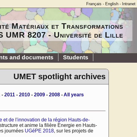
Français
-
English
-
Intranet
ité Matériaux et Transformations
 UMR 8207 - Université de Lille
nts and documents
Students
UMET spotlight archives
2
-
2011
-
2010
-
2009
-
2008
-
All years
 et de l'innovation de la région Hauts-de-
 structure et anime la filière Energie en Hauts-
les journées
UGéPE 2018
, sur les projets de