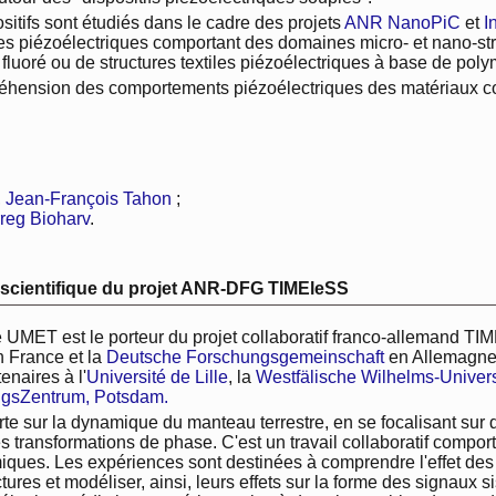
sitifs sont étudiés dans le cadre des projets
ANR NanoPiC
et
I
s piézoélectriques comportant des domaines micro- et nano-st
fluoré ou de structures textiles piézoélectriques à base de pol
hension des comportements piézoélectriques des matériaux comp
,
Jean-François Tahon
;
rreg Bioharv
.
scientifique du projet ANR-DFG TIMEleSS
e UMET est le porteur du projet collaboratif franco-allemand TIM
 France et la
Deutsche Forschungsgemeinschaft
en Allemagne. 
enaires à l'
Université de Lille
, la
Westfälische Wilhelms-Univers
gsZentrum, Potsdam.
e sur la dynamique du manteau terrestre, en se focalisant sur d
s transformations de phase. C'est un travail collaboratif compo
ques. Les expériences sont destinées à comprendre l'effet des 
ctures et modéliser, ainsi, leurs effets sur la forme des signau