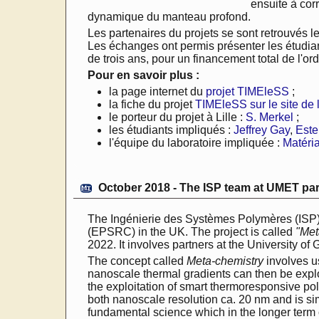
ensuite à cor
dynamique du manteau profond.
Les partenaires du projets se sont retrouvés l
Les échanges ont permis présenter les étudiant
de trois ans, pour un financement total de l'or
Pour en savoir plus :
la page internet du
projet TIMEleSS
;
la fiche du projet
TIMEleSS sur le site de
le porteur du projet à Lille :
S. Merkel
;
les étudiants impliqués :
Jeffrey Gay
,
Este
l'équipe du laboratoire impliquée :
Matéria
October 2018 - The ISP team at UMET pa
The Ingénierie des Systèmes Polymères (ISP
(EPSRC) in the UK. The project is called
"Met
2022. It involves partners at the University of
The concept called
Meta-chemistry
involves us
nanoscale thermal gradients can then be explo
the exploitation of smart thermoresponsive pol
both nanoscale resolution ca. 20 nm and is sim
fundamental science which in the longer term c