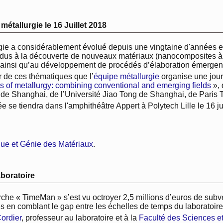
étallurgie le 16 Juillet 2018
gie a considérablement évolué depuis une vingtaine d'années et
dus à la découverte de nouveaux matériaux (nanocomposites à m
 ainsi qu’au développement de procédés d’élaboration émergen
r de ces thématiques que l’
équipe métallurgie
organise une jour
s of metallurgy: combining conventional and emerging fields
», 
é de Shanghai, de l’Université Jiao Tong de Shanghai, de Paris 
ée se tiendra dans l'amphithéâtre Appert à Polytech Lille le 16 j
que et Génie des Matériaux
.
boratoire
rche « TimeMan » s’est vu octroyer 2,5 millions d’euros de subv
es en comblant le gap entre les échelles de temps du laboratoire 
Cordier
, professeur au laboratoire et à la
Faculté des Sciences e