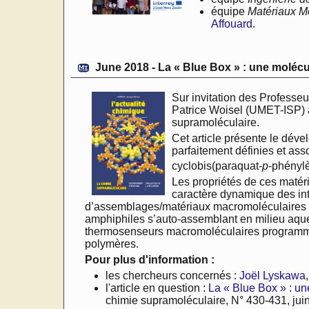
équipe
Matériaux M
Affouard
.
June 2018 - La « Blue Box » : une moléc
Sur invitation des Professe
Patrice Woisel (UMET-ISP) a
supramoléculaire.
Cet article présente le dév
parfaitement définies et ass
cyclobis(paraquat-
p
-phényl
Les propriétés de ces matér
caractère dynamique des inte
d’assemblages/matériaux macromoléculaires (m
amphiphiles s’auto-assemblant en milieu aqu
thermosenseurs macromoléculaires programmab
polymères.
Pour plus d'information :
les chercheurs concernés :
Joël Lyskawa
l'article en question :
La « Blue Box » : un
chimie supramoléculaire, N° 430-431, juin-