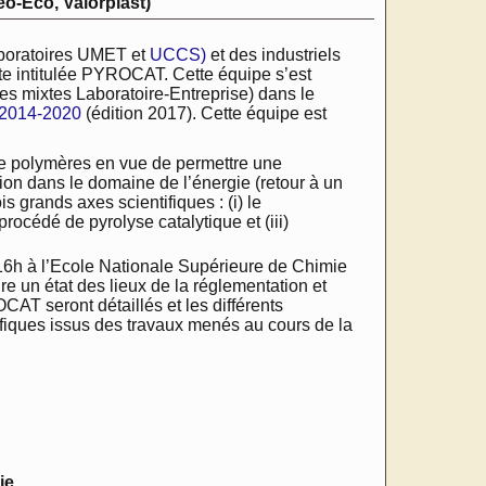
o-Eco, Valorplast)
boratoires UMET et
UCCS)
et des industriels
te intitulée PYROCAT. Cette équipe s’est
es mixtes Laboratoire-Entreprise) dans le
 2014-2020
(édition 2017). Cette équipe est
de polymères en vue de permettre une
ion dans le domaine de l’énergie (retour à un
 grands axes scientifiques : (i) le
rocédé de pyrolyse catalytique et (iii)
6h à l’Ecole Nationale Supérieure de Chimie
re un état des lieux de la réglementation et
AT seront détaillés et les différents
tifiques issus des travaux menés au cours de la
ie