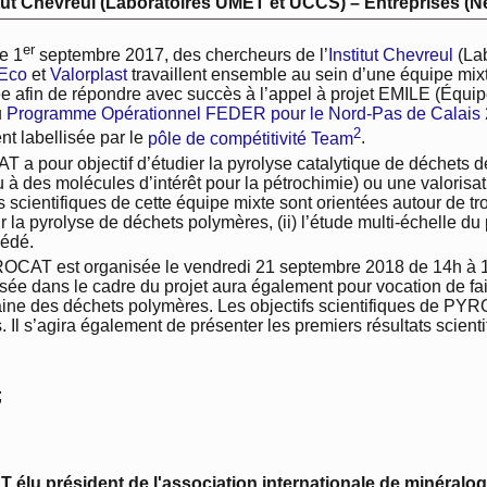
tut Chevreul (Laboratoires UMET et UCCS) – Entreprises (Né
er
e 1
septembre 2017, des chercheurs de l’
Institut Chevreul
(La
-Eco
et
Valorplast
travaillent ensemble au sein d’une équipe mix
ée afin de répondre avec succès à l’appel à projet EMILE (Équip
u
Programme Opérationnel FEDER pour le Nord-Pas de Calais
2
t labellisée par le
pôle de compétitivité Team
.
a pour objectif d’étudier la pyrolyse catalytique de déchets 
 à des molécules d’intérêt pour la pétrochimie) ou une valorisat
cientifiques de cette équipe mixte sont orientées autour de trois
a pyrolyse de déchets polymères, (ii) l’étude multi-échelle du p
cédé.
OCAT est organisée le vendredi 21 septembre 2018 de 14h à 1
isée dans le cadre du projet aura également pour vocation de fai
aine des déchets polymères. Les objectifs scientifiques de PYROC
. Il s’agira également de présenter les premiers résultats scien
;
élu président de l'association internationale de minéralog