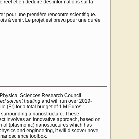
 réel et en déduire des informations sur la
ter pour une première rencontre scientifique.
ois à venir. Le projet est prévu pour une durée
 Physical Sciences Research Council
sed solvent heating
and will run over 2019-
le (Fr) for a total budget of 1 M Euros
ns surrounding a nanostructure. These
ject involves an innovative approach, based on
ion of (plasmonic) nanostructures which has
physics and engineering, it will discover novel
e nanoscience toolbox.