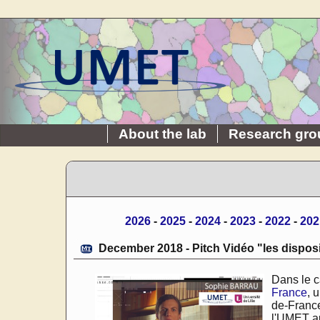
About the lab
Research gro
2026
-
2025
-
2024
-
2023
-
2022
-
202
December 2018 - Pitch Vidéo "les disposi
Dans le c
France
, 
de-France
l'UMET au