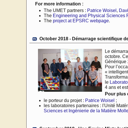
For more information :
The UMET partners :
Patrice Woisel
,
Davi
The
Engineering and Physical Sciences
The
project at EPSRC webpage
.
October 2018 - Démarrage scientifique
Le démarra
octobre. Ce 
Générique 2
Pour l’occa
« intellige
Transformat
le
Laboratoi
4 ans et es
Pour plus d
le porteur du projet :
Patrice Woisel
;
les laboratoires partenaires : l'Unité Maté
Sciences et Ingénierie de la Matière Moll