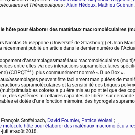
oléculaires et Thérapeutiques
:
Alain Hédoux
,
Mathieu Guérain
ule hôte pour élaborer des matériaux macromoléculaires (mu
urs Nicolas Giuseppone (Université de Strasbourg) et Jean Mari
 récemment publié un article dans le dernier numéro de l’Actua
eloppement d’assemblages/matériaux macromoléculaires (multi)s
ociées entre elles
via
des interactions supramoléculaires spécifi
4+
ène) (CBPQT
), plus communément nommé « Blue Box ».
iaux/assemblages peuvent être facilement manipulées de manière
ractions supramoléculaires et la sensibilité des briques polymèr
ulti)stimulables colorés a pu être mis au point tel que des c
eux, des systèmes micellaires capables de libérer sur demand
les et dotés d’une fonction mémoire, des hydrogels supramol
, François Stoffelbach,
David Fournier
,
Patrice Woisel
;
e molécule hôte pour élaborer des matériaux macromoléculaires
juillet-août 2018.