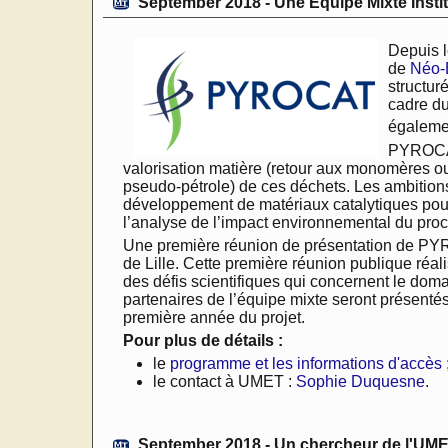
September 2018 - Une Equipe Mixte Insti
Depuis l
de
Néo
structur
cadre d
égalemen
PYROCAT 
valorisation matière (retour aux monomères ou
pseudo-pétrole) de ces déchets. Les ambitions s
développement de matériaux catalytiques pour l
l’analyse de l’impact environnemental du pro
Une première réunion de présentation de PYR
de Lille. Cette première réunion publique réal
des défis scientifiques qui concernent le dom
partenaires de l’équipe mixte seront présentés
première année du projet.
Pour plus de détails :
le
programme et les informations d'accès
le contact à UMET :
Sophie Duquesne
.
September 2018 - Un chercheur de l'UMET 